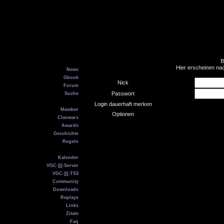
B
Main
Hier erscheinen na
News
Gbook
Nick
Forum
Passwort
Suche
VGC
Login dauerhaft merken
Member
Optionen
Clanwars
Awards
Geschichte
Regeln
Service
Kalender
VGC-]|[-Server
VGC-]|[-TS3
Community
Downloads
Replays
Links
Zitate
Faq