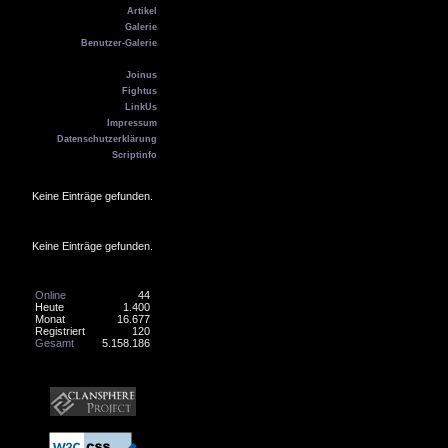
Artikel
Galerie
Benutzer-Galerie
Kontakt
Joinus
Fightus
LinkUs
Impressum
Datenschutzerklärung
Scriptinfo
Geburtstag
Keine Einträge gefunden.
Online
Keine Einträge gefunden.
Counter
Online
44
Heute
1.400
Monat
16.677
Registriert
120
Gesamt
5.158.186
Banner