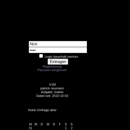
Login
Login dauerhaft merken
Registrierung
Passwort vergessen
Random Member
tr1fd
patrick neumann
Aufgabe: Inaktiv
Dabei seit: 2010-10-03
Votes
Keine Umfrage aktiv
Kalender
W
M
D
M
D
F
S
S
31
1
2