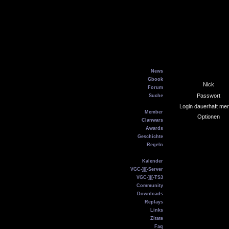
Main
News
Gbook
Nick
Forum
Passwort
Suche
VGC
Login dauerhaft me
Member
Optionen
Clanwars
Awards
Geschichte
Regeln
Service
Kalender
VGC-]|[-Server
VGC-]|[-TS3
Community
Downloads
Replays
Links
Zitate
Faq