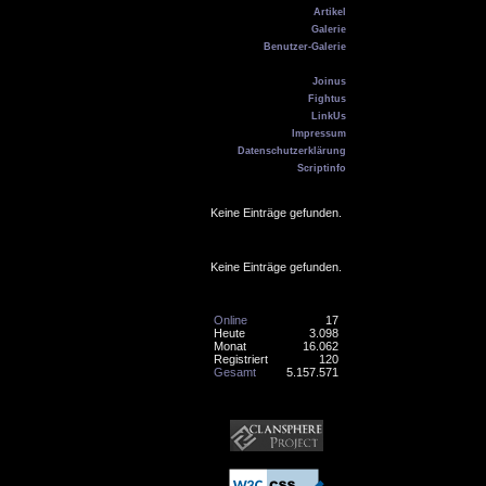
Artikel
Galerie
Benutzer-Galerie
Kontakt
Joinus
Fightus
LinkUs
Impressum
Datenschutzerklärung
Scriptinfo
Geburtstag
Keine Einträge gefunden.
Online
Keine Einträge gefunden.
Counter
Online
17
Heute
3.098
Monat
16.062
Registriert
120
Gesamt
5.157.571
Banner