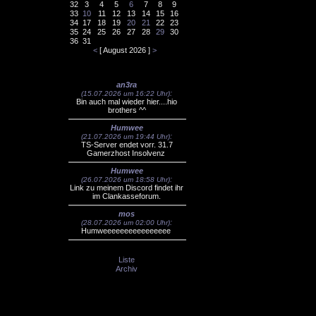
32
3
4
5
6
7
8
9
33
10
11
12
13
14
15
16
34
17
18
19
20
21
22
23
35
24
25
26
27
28
29
30
36
31
<
[ August 2026 ]
>
Laberecke
an3ra
:
(15.07.2026 um 16:22 Uhr)
Bin auch mal wieder hier....hio
brothers ^^
Humwee
:
(21.07.2026 um 19:44 Uhr)
TS-Server endet vorr. 31.7
Gamerzhost Insolvenz
Humwee
:
(26.07.2026 um 18:58 Uhr)
Link zu meinem Discord findet ihr
im Clankasseforum.
mos
:
(28.07.2026 um 02:00 Uhr)
Humweeeeeeeeeeeeeeee
Liste
Archiv