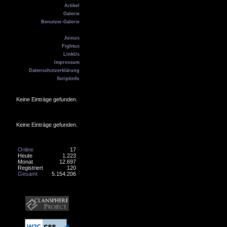
Artikel
Galerie
Benutzer-Galerie
Kontakt
Joinus
Fightus
LinkUs
Impressum
Datenschutzerklärung
Scriptinfo
Geburtstag
Keine Einträge gefunden.
Online
Keine Einträge gefunden.
Counter
Online
17
Heute
1.223
Monat
12.697
Registriert
120
Gesamt
5.154.206
Banner