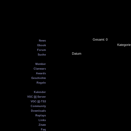
Main
Gesamt: 0
News
Kategori
Gbook
Forum
Datum
Suche
VGC
Member
Clanwars
Awards
Geschichte
Regeln
Service
Kalender
VGC-]|[-Server
VGC-]|[-TS3
Community
Downloads
Replays
Links
Zitate
Faq