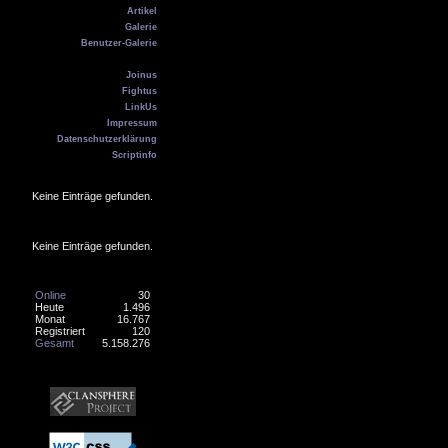
Artikel
Galerie
Benutzer-Galerie
Kontakt
Joinus
Fightus
LinkUs
Impressum
Datenschutzerklärung
Scriptinfo
Geburtstag
Keine Einträge gefunden.
Online
Keine Einträge gefunden.
Counter
Online
30
Heute
1.496
Monat
16.767
Registriert
120
Gesamt
5.158.276
Banner