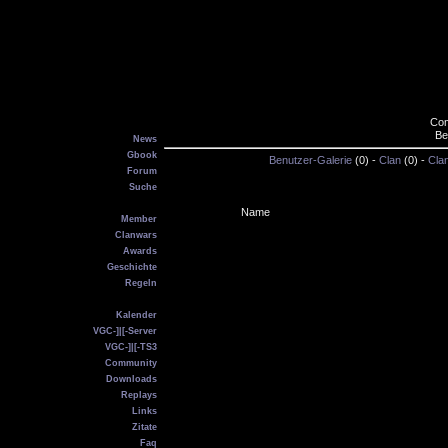
Com
Main
Be
News
Gbook
Benutzer-Galerie
(0) -
Clan
(0) -
Cla
Forum
Suche
VGC
Name
Member
Clanwars
Awards
Geschichte
Regeln
Service
Kalender
VGC-]|[-Server
VGC-]|[-TS3
Community
Downloads
Replays
Links
Zitate
Faq