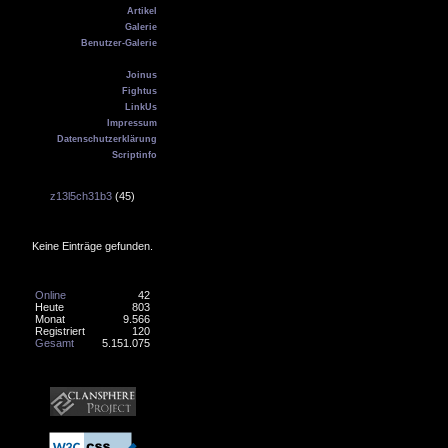
Artikel
Galerie
Benutzer-Galerie
Kontakt
Joinus
Fightus
LinkUs
Impressum
Datenschutzerklärung
Scriptinfo
Geburtstag
z13l5ch31b3
(45)
Online
Keine Einträge gefunden.
Counter
Online
42
Heute
803
Monat
9.566
Registriert
120
Gesamt
5.151.075
Banner