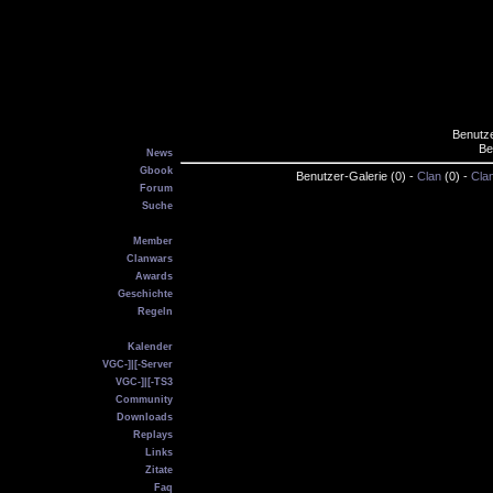
Benutze
Main
Be
News
Gbook
Benutzer-Galerie (0) -
Clan
(0) -
Cla
Forum
Suche
VGC
Member
Clanwars
Awards
Geschichte
Regeln
Service
Kalender
VGC-]|[-Server
VGC-]|[-TS3
Community
Downloads
Replays
Links
Zitate
Faq