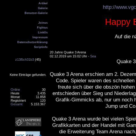
Artikel
http://www.vgcl
Galerie
Benutzer-Galerie
Kontakt
Happy 
Joinus
Fightus
LinkUs
Auf die n
Impressum
Datenschutzerklärung
Scriptinfo
Geburtstag
20 Jahre Quake 3 Arena
02.12.2019 um 15:02 Uhr -
Sea
z13l5ch31b3
(45)
Quake 3 
Online
Quake 3 Arena erschien am 2. Dezem
Keine Einträge gefunden.
Code. Spieler waren des schnellen
Counter
freute sich über die obszön hohen
Online
30
entschieden über Sieg und Niederlage
Heute
3.435
Monat
11.858
Grafik-Gimmicks ab, nur um noch hö
Registriert
120
Gesamt
5.153.367
Jump und Co. 
Banner
Quake 3 Arena wurde bei vielen Spi
Grafikkarten und der Handel mit Gam
die Erweiterung Team Arena nach,