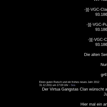
-]|[-VGC-Cla
93.186
-]|[-VGC-Pub
93.186
-]|[-VGC-Cl
93.186
Die alten Ser
Nun
gr
Einen guten Rutsch und ein frohes neues Jahr 2012
31.12.2011 um 17:03 Uhr -
Sea
Der Virtua Gangstas Clan wünscht a
Ja
Hier mal ein an