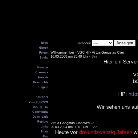
Main
News
Kategorie
Gbook
Willkommen beim VGC -]|[- Virtua Gangstas Clan
Forum
16.03.2008 um 23:49 Uhr -
Sea
Suche
Hier ein Serve
VGC
Member
Clanwars
V
Awards
ts
Geschichte
Regeln
Service
HP:
http
Kalender
VGC-]|[-Server
Wir sehen uns au
VGC-]|[-TS3
Community
Downloads
Replays
Virtua Gangstas Clan wird 23
Links
20.03.2024 um 00:01 Uhr -
Sea
Heute vor
dreiundzwanzig Jahren
wu
Zitate
Faq