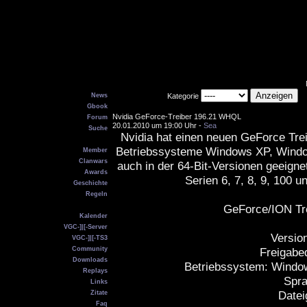
Main
News
Kategorie
Gbook
Nvidia GeForce-Treiber 196.21 WHQL
Forum
20.01.2010 um 19:00 Uhr -
Sea
Suche
Nvidia hat einen neuen GeForce Treibe
VGC
Betriebssysteme Windows XP, Window
Member
Clanwars
auch in der 64-Bit-Versionen geeigne
Awards
Serien 6, 7, 8, 9, 100 
Geschichte
Regeln
Service
GeForce/ION Tr
Kalender
VGC-]|[-Server
Versio
VGC-]|[-TS3
Community
Freigabe
Downloads
Betriebssystem: Window
Replays
Spra
Links
Datei
Zitate
Faq