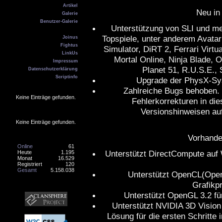
Artikel
Neu in
Galerie
Benutzer-Galerie
Unterstützung von SLI und me
Kontakt
Topspiele, unter anderem Avatar
Joinus
Fightus
Simulator, DiRT 2, Ferrari Virt
LinkUs
Mortal Online, Ninja Blade, 
Impressum
Planet 51, R.U.S.E.,
Datenschutzerklärung
Scriptinfo
Upgrade der PhysX-Sys
Geburtstag
Zahlreiche Bugs behoben. 
Keine Einträge gefunden.
Fehlerkorrekturen in di
Online
Versionshinweisen au
Keine Einträge gefunden.
Counter
Vorhande
Online
61
Unterstützt DirectCompute auf
Heute
1.195
Monat
16.529
Registriert
120
Gesamt
5.158.038
Unterstützt OpenCL(Open
Banner
Grafikp
Unterstützt OpenGL 3.2 fü
Unterstützt NVIDIA 3D Vision 
Lösung für die ersten Schritte